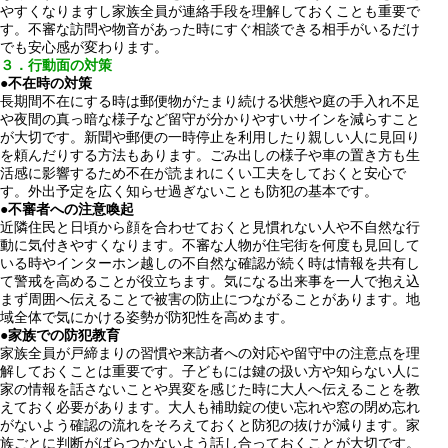
やすくなりますし家族全員が連絡手段を理解しておくことも重要で
す。不審な訪問や物音があった時にすぐ相談できる相手がいるだけ
でも安心感が変わります。
３．行動面の対策
●
不在時の対策
長期間不在にする時は郵便物がたまり続ける状態や庭の手入れ不足
や夜間の真っ暗な様子など留守が分かりやすいサインを減らすこと
が大切です。新聞や郵便の一時停止を利用したり親しい人に見回り
を頼んだりする方法もあります。ごみ出しの様子や車の置き方も生
活感に影響するため不在が読まれにくい工夫をしておくと安心で
す。外出予定を広く知らせ過ぎないことも防犯の基本です。
●
不審者への注意喚起
近隣住民と日頃から顔を合わせておくと見慣れない人や不自然な行
動に気付きやすくなります。不審な人物が住宅街を何度も見回して
いる時やインターホン越しの不自然な確認が続く時は情報を共有し
て警戒を高めることが役立ちます。気になる出来事を一人で抱え込
まず周囲へ伝えることで被害の防止につながることがあります。地
域全体で気にかける姿勢が防犯性を高めます。
●
家族での防犯教育
家族全員が戸締まりの習慣や来訪者への対応や留守中の注意点を理
解しておくことは重要です。子どもには鍵の扱い方や知らない人に
家の情報を話さないことや異変を感じた時に大人へ伝えることを教
えておく必要があります。大人も補助錠の使い忘れや窓の閉め忘れ
がないよう確認の流れをそろえておくと防犯の抜けが減ります。家
族ごとに判断がばらつかないよう話し合っておくことが大切です。