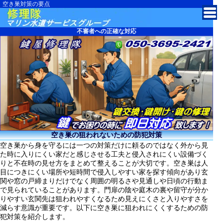
空き巣対策の要点
横浜市でカギ開け修理
不審者への正確な対応
空き巣の狙われないための防犯対策
空き巣から身を守るには一つの対策だけに頼るのではなく外から見
た時に入りにくい家だと感じさせる工夫と侵入されにくい設備づく
りと不在時の見せ方をまとめて整えることが大切です。空き巣は人
目につきにくい場所や短時間で侵入しやすい家を探す傾向があり玄
関や窓の戸締まりだけでなく周囲の明るさや見通しや日頃の行動ま
で見られていることがあります。門扉の陰や庭木の裏や留守が分か
りやすい玄関先は狙われやすくなるため見えにくさと入りやすさを
減らす意識が重要です。以下に空き巣に狙われにくくするための防
犯対策を紹介します。