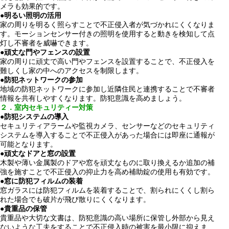
メラも効果的です。
●
明るい照明の活用
家の周りを明るく照らすことで不正侵入者が気づかれにくくなりま
す。モーションセンサー付きの照明を使用すると動きを検知して点
灯し不審者を威嚇できます。
●
頑丈な門やフェンスの設置
家の周りに頑丈で高い門やフェンスを設置することで、不正侵入を
難しくし家の中へのアクセスを制限します。
●
防犯ネットワークの参加
地域の防犯ネットワークに参加し近隣住民と連携することで不審者
情報を共有しやすくなります。防犯意識を高めましょう。
２．室内セキュリティー対策
●
防犯システムの導入
セキュリティアラームや監視カメラ、センサーなどのセキュリティ
システムを導入することで不正侵入があった場合には即座に通報が
可能となります。
●
頑丈なドアと窓の設置
木製や薄い金属製のドアや窓を頑丈なものに取り換えるか追加の補
強を施すことで不正侵入の抑止力を高め補助錠の使用も有効です。
●
窓に防犯フィルムの装着
窓ガラスには防犯フィルムを装着することで、割られにくくし割ら
れた場合でも破片が飛び散りにくくなります。
●
貴重品の保管
貴重品や大切な文書は、防犯意識の高い場所に保管し外部から見え
ないような工夫をすることで不正侵入時の被害を最小限に抑えま