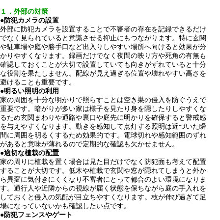
１．外部の対策
●
防犯カメラの設置
外部に防犯カメラを設置することで不審者の存在を記録できるだけ
でなく見られていると意識させる抑止にもつながります。特に玄関
や駐車場や庭や勝手口など出入りしやすい場所へ向けると効果が分
かりやすくなります。録画だけでなく夜間の映り方や死角の有無も
確認しておくことが大切で設置していても向きがずれていると十分
な役割を果たしません。配線が見え過ぎる位置や壊れやすい高さを
避けることも重要です。
●
明るい照明の利用
家の周囲を十分な明かりで照らすことは空き巣の侵入を防ぐうえで
重要です。暗がりが多い家は様子を見たり身を隠したりしやすくな
るため玄関まわりや通路や裏口や庭先に明かりを確保すると警戒感
を与えやすくなります。動きを感知して点灯する照明は近づいた瞬
間に周囲を明るくするため効果的です。電球切れや感知範囲のずれ
があると意味が薄れるので定期的な確認も欠かせません。
●
適切な植栽の配置
家の周りに植栽を置く場合は見た目だけでなく防犯面も考えて配置
することが大切です。低木や植栽で玄関や窓が隠れてしまうと外か
ら異変に気付きにくくなり不審者にとって都合のよい環境になりま
す。通行人や近隣からの視線が届く状態を保ちながら庭の手入れを
しておくと侵入の気配が目立ちやすくなります。枝が伸び過ぎて足
場になっていないかも確認したい点です。
●
防犯フェンスやゲート