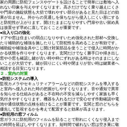
家の周囲に防犯フェンスやゲートを設けることで簡単には敷地へ入
れない印象を与えやすくなります。高さだけでなく乗り越えにくさ
や門扉の施錠状態も大切で壊れやすい部分があると見た目ほどの効
果が出ません。外からの見通しを保ちながら侵入しにくい形にする
と防犯性が上がります。開けたままになりやすい門扉や古い留め具
は放置せず早めに直しておくことが重要です。
●
出入り口の強化
ドアや窓は住まいの弱点になりやすいため強化された部材へ交換し
たり補助的な補強を施したりして防犯性を高めることが有効です。
補助錠や補強金具やこじ開け対策部品を使うことで侵入に時間がか
かる状態を作りやすくなります。玄関だけでなく勝手口や掃き出し
窓や小窓も確認し鍵が古い時や枠にずれがある時はそのままにしな
いことが大切です。鍵が回りにくい時や閉まりが甘い時は鍵業者へ
相談する目安になります。
２．室内の対策
●
防犯システムの導入
監視カメラやセキュリティアラームなどの防犯システムを導入する
と室内へ侵入された時の把握がしやすくなります。音や通知で異常
を知らせる仕組みがあると不在時の不安を減らしやすく家族も早く
気付きやすくなります。機器を入れるだけで安心せず作動確認や電
池や通信状態の点検を続けることが重要です。玄関と窓のどちらを
優先して監視するかを考えて配置すると効果が高まります。
●
防犯用の窓フィルム
窓ガラスに防犯用のフィルムを貼ることで割れにくくなり侵入まで
の時間を延ばしやすくなります。短時間で破れない窓は空き巣に敬