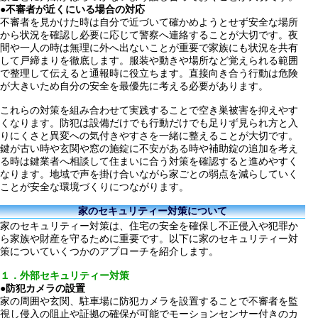
●
不審者が近くにいる場合の対応
不審者を見かけた時は自分で近づいて確かめようとせず安全な場所
から状況を確認し必要に応じて警察へ連絡することが大切です。夜
間や一人の時は無理に外へ出ないことが重要で家族にも状況を共有
して戸締まりを徹底します。服装や動きや場所など覚えられる範囲
で整理して伝えると通報時に役立ちます。直接向き合う行動は危険
が大きいため自分の安全を最優先に考える必要があります。
これらの対策を組み合わせて実践することで空き巣被害を抑えやす
くなります。防犯は設備だけでも行動だけでも足りず見られ方と入
りにくさと異変への気付きやすさを一緒に整えることが大切です。
鍵が古い時や玄関や窓の施錠に不安がある時や補助錠の追加を考え
る時は鍵業者へ相談して住まいに合う対策を確認すると進めやすく
なります。地域で声を掛け合いながら家ごとの弱点を減らしていく
ことが安全な環境づくりにつながります。
家のセキュリティー対策について
家のセキュリティー対策は、住宅の安全を確保し不正侵入や犯罪か
ら家族や財産を守るために重要です。以下に家のセキュリティー対
策についていくつかのアプローチを紹介します。
１．外部セキュリティー対策
●
防犯カメラの設置
家の周囲や玄関、駐車場に防犯カメラを設置することで不審者を監
視し侵入の阻止や証拠の確保が可能でモーションセンサー付きのカ