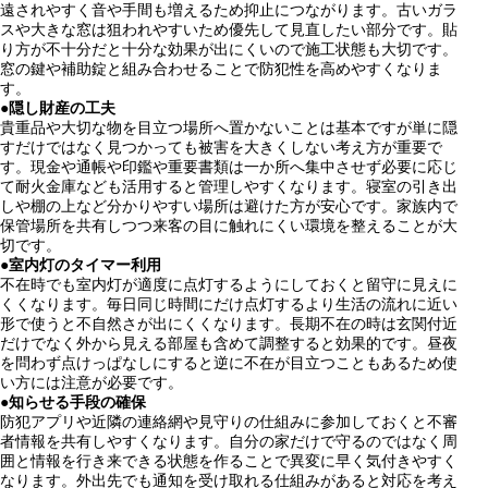
遠されやすく音や手間も増えるため抑止につながります。古いガラ
スや大きな窓は狙われやすいため優先して見直したい部分です。貼
り方が不十分だと十分な効果が出にくいので施工状態も大切です。
窓の鍵や補助錠と組み合わせることで防犯性を高めやすくなりま
す。
●
隠し財産の工夫
貴重品や大切な物を目立つ場所へ置かないことは基本ですが単に隠
すだけではなく見つかっても被害を大きくしない考え方が重要で
す。現金や通帳や印鑑や重要書類は一か所へ集中させず必要に応じ
て耐火金庫なども活用すると管理しやすくなります。寝室の引き出
しや棚の上など分かりやすい場所は避けた方が安心です。家族内で
保管場所を共有しつつ来客の目に触れにくい環境を整えることが大
切です。
●
室内灯のタイマー利用
不在時でも室内灯が適度に点灯するようにしておくと留守に見えに
くくなります。毎日同じ時間にだけ点灯するより生活の流れに近い
形で使うと不自然さが出にくくなります。長期不在の時は玄関付近
だけでなく外から見える部屋も含めて調整すると効果的です。昼夜
を問わず点けっぱなしにすると逆に不在が目立つこともあるため使
い方には注意が必要です。
●
知らせる手段の確保
防犯アプリや近隣の連絡網や見守りの仕組みに参加しておくと不審
者情報を共有しやすくなります。自分の家だけで守るのではなく周
囲と情報を行き来できる状態を作ることで異変に早く気付きやすく
なります。外出先でも通知を受け取れる仕組みがあると対応を考え