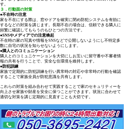
す。
３．行動面の対策
●
不在時の注意
家を不在にする際は、窓やドアを確実に閉め防犯システムを有効に
するなどの対策を講じます。長期不在の場合は、信頼できる隣人に
頻繁に確認してもらうのもひとつの方法です。
●
SNSやメディアでの注意喚起
不在時の家の写真や情報をSNSなどで公開しないようにし不特定多
数に自宅の状況を知らせないようにします。
●
隣人とのコミュニケーション
隣人とのコミュニケーションを大切にしお互いに留守番や不審者情
報の共有を行うことで、安全な住環境を維持します。
●
防犯訓練
家族で定期的に防犯訓練を行い異常時の対応や非常時の行動を確認
することで家族全員が防犯意識を共有します。
これらの対策を組み合わせて実践することで家のセキュリティーを
向上させ家族や財産を安全に保つことができます。状況に合わせて
適切な対策を講じ定期的に見直すことも大切です。